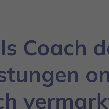
ls Coach d
istungen on
ich vermark