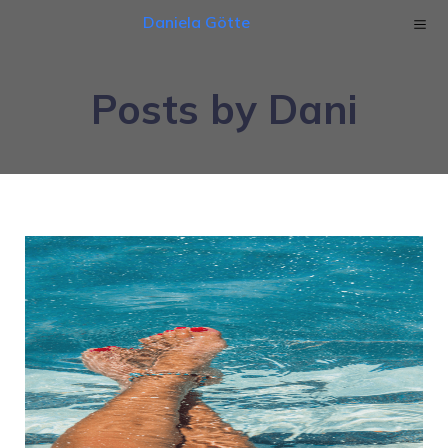
Daniela Götte
Posts by
Dani