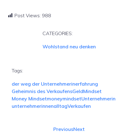
Post Views:
988
CATEGORIES:
Wohlstand neu denken
Tags:
der weg der Unternehmerin
erfahrung
Geheimnis des Verkaufens
Geld
Mindset
Money Mindset
moneymindset
Unternehmerin
unternehmerinnenalltag
Verkaufen
Previous
Next