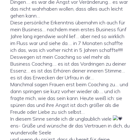
Dingen…. es war die Angst vor Veränderung… es war
das nicht wahrhaben wollen, dass alles auch leicht
gehen kann…
Diese persönliche Erkenntnis übernahm ich auch für
mein Business… nachdem mein erstes Business fünf
Jahre lang irgendwie wohl lief… aber ned so wirklich
im Fluss war und siehe da…. in 7 Monaten schaffte
ich das, was ich vorher nicht in 5 Jahren schaffte!!!!!
Deswegen ist mein Coaching so viel mehr als
Business Coaching…. es ist das Vordringen zu deiner
Essenz… es ist das Erhören deiner inneren Stimme…
es ist das Erwecken der Urfrau in dir…
Manchmal sagen Frauen erst beim Coaching zu… und
dann springen sie kurz vorher wieder ab…. und ich
fragte mich, wie das sein kann. Heute weiß ich: sie
spüren das und ihre Angst ist doch größer als die
Freude oder Liebe zu sich selbst…
In diesem Sinne sende ich dir unglaublich viele
ens- Grüße und wünsche dir das Vertrauen in dich, du
wundervolle Seele
und wenn du spürst, dass du bereit für deine