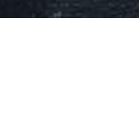
Dani
-
27 Juli 2026
-
11:43 a.m.
Später steht in keinem