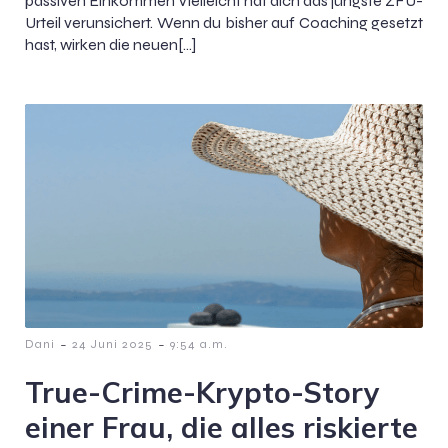
passiven Einkommen Vielleicht hat dich das jüngste ZFU-
Urteil verunsichert. Wenn du bisher auf Coaching gesetzt
hast, wirken die neuen[…]
-
-
Dani
24 Juni 2025
9:54 a.m.
True-Crime-Krypto-Story
einer Frau, die alles riskierte