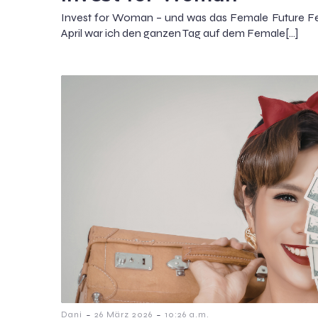
Invest for Woman – und was das Female Future Fes
April war ich den ganzen Tag auf dem Female[…]
-
-
Dani
26 März 2026
10:26 a.m.