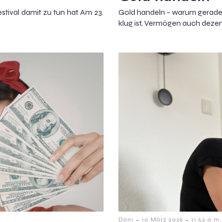
tival damit zu tun hat Am 23.
Gold handeln – warum gerade 
klug ist, Vermögen auch dezent
-
-
Dani
10 März 2026
11:52 a.m.