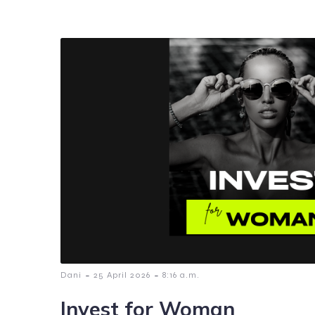
-
-
Dani
25 April 2026
8:16 a.m.
Invest for Woman