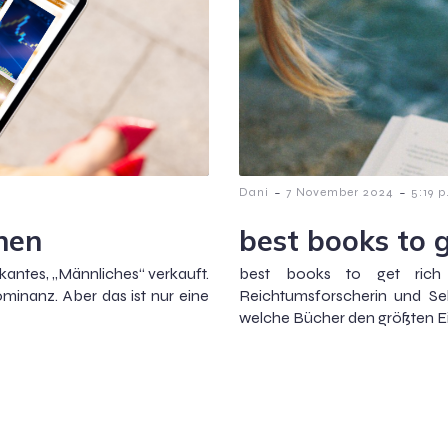
-
-
Dani
7 November 2024
5:19 p
nen
best books to g
kantes, „Männliches“ verkauft.
best books to get rich
Dominanz. Aber das ist nur eine
Reichtumsforscherin und Sel
welche Bücher den größten Ei