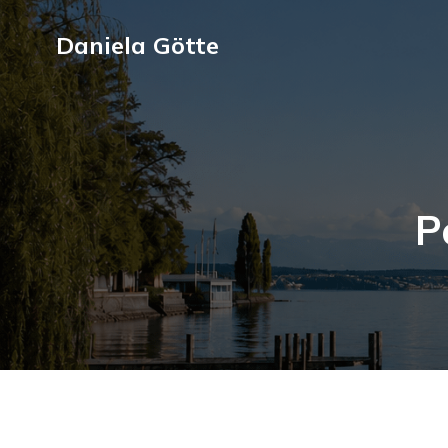
Daniela Götte
P