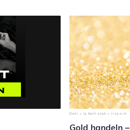
-
-
Dani
15 April 2026
11:23 a.m.
Gold handeln –