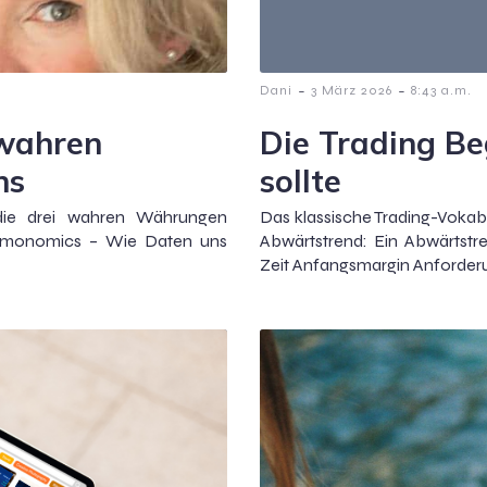
-
-
Dani
3 März 2026
8:43 a.m.
 wahren
Die Trading Beg
ns
sollte
 die drei wahren Währungen
Das klassische Trading-Vokabu
Femonomics – Wie Daten uns
Abwärtstrend: Ein Abwärtstr
Zeit Anfangsmargin Anforde