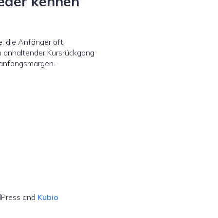
jeder kennen
e, die Anfänger oft
in anhaltender Kursrückgang
e anfangsmargen-
dPress and
Kubio