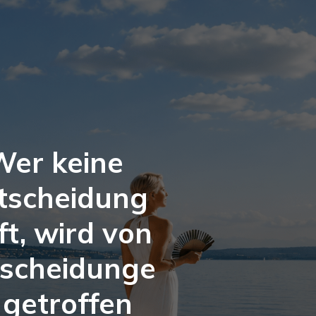
Wer keine
tscheidung
fft, wird von
tscheidunge
 getroffen