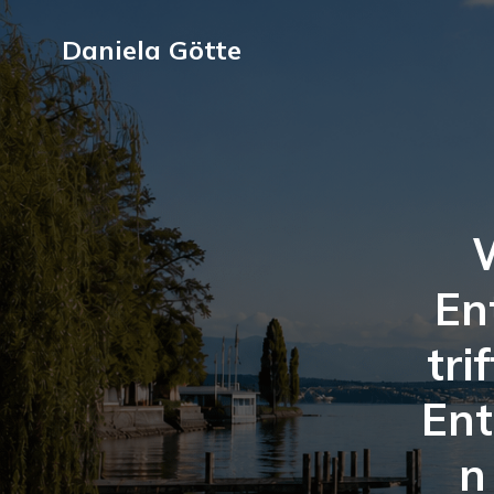
Daniela Götte
En
tri
En
n