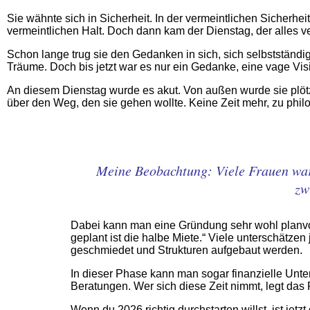
Sie wähnte sich in Sicherheit. In der vermeintlichen Sicherhei
vermeintlichen Halt. Doch dann kam der Dienstag, der alles v
Schon lange trug sie den Gedanken in sich, sich selbstständ
Träume. Doch bis jetzt war es nur ein Gedanke, eine vage Visio
An diesem Dienstag wurde es akut. Von außen wurde sie plötz
über den Weg, den sie gehen wollte. Keine Zeit mehr, zu philo
Meine Beobachtung: Viele Frauen wart
zw
Dabei kann man eine Gründung sehr wohl planvol
geplant ist die halbe Miete.“ Viele unterschätzen
geschmiedet und Strukturen aufgebaut werden.
In dieser Phase kann man sogar finanzielle Unte
Beratungen. Wer sich diese Zeit nimmt, legt das 
Wenn du 2026 richtig durchstarten willst, ist jet