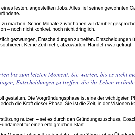
t eines festen, angestellten Jobs. Alles lief seinen gewohnten G
eränderte.
ig zu machen. Schon Monate zuvor haben wir darüber gesprochen
n – noch nicht konkret, noch nicht dringlich.
lich gezwungen, Entscheidungen zu treffen. Entscheidungen übe
sophieren. Keine Zeit mehr, abzuwarten. Handeln war gefragt – 
en bis zum letzten Moment. Sie warten, bis es nicht me
ingen, Entscheidungen zu treffen, die ihr Leben verände
l gestalten. Die Vorgründungsphase ist eine der wichtigsten P
 jedoch die Kraft dieser Phase. Sie ist die Zeit, in der Vision
rstützung nutzen – sei es durch den Gründungszuschuss, Coachi
Fundament für einen erfolgreichen Start.
zt der Moment, planvoll zu handeln – ohne Stress, ohne Überford