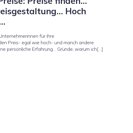
Preise: Preise finden…
reisgestaltung… Hoch
g…
ernehmerinnen für ihre
eden Preis- egal wie hoch- und manch andere
ine persönliche Erfahrung… Gründe, warum ich[…]