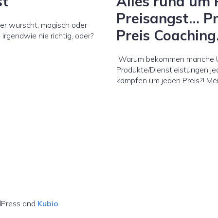
st
Alles rund um 
Preisangst… P
der wurscht, magisch oder
Preis Coachin
irgendwie nie richtig, oder?
Warum bekommen manche Unt
Produkte/Dienstleistungen j
kämpfen um jeden Preis?! Me
dPress and
Kubio