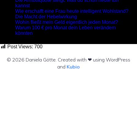
Die Armutsquote steigt. Was du schon heute tun
kannst
Wie erschafft eine Frau heute intelligent Wohlstand?
Die Macht der Hebelwirkung
Wohin fließt mein Geld eigentlich jeden Monat?
Warum 100 € pro Monat dein Leben verändern
könnten
Post Views:
700
© 2026 Daniela Götte. Created with ❤ using WordPress
and
Kubio