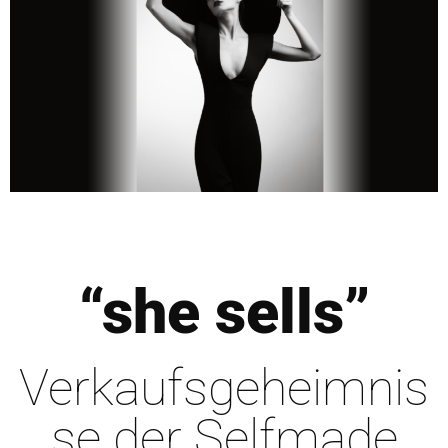
“she sells”
Verkaufsgeheimnis
se der Selfmade