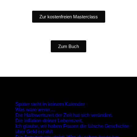
Zur kostenfreien Masterclass
Zum Buch
Neueste Beiträge
Später steht in keinem Kalender
Was wäre wenn…
Die Halbwertszeit der Zeit hat sich verändert.
Die Inflation deiner Lebenszeit.
Ich glaube, wir haben Frauen die falsche Geschichte
über Geld erzählt