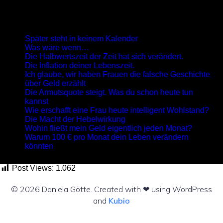
Neueste Beiträge
Später steht in keinem Kalender
Was wäre wenn…
Die Halbwertszeit der Zeit hat sich verändert.
Die Inflation deiner Lebenszeit.
Ich glaube, wir haben Frauen die falsche Geschichte
über Geld erzählt
Die Armutsquote steigt. Was du schon heute tun
kannst
Wie erschafft eine Frau heute intelligent Wohlstand?
Die Macht der Hebelwirkung
Wohin fließt mein Geld eigentlich jeden Monat?
Warum 100 € pro Monat dein Leben verändern
könnten
Post Views:
1.062
© 2026 Daniela Götte. Created with ❤ using WordPress
and
Kubio