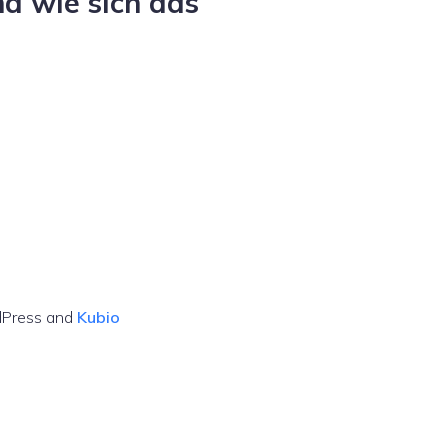
d wie sich das
dPress and
Kubio