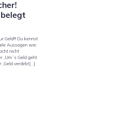
cher!
 belegt
ur Geld!!! Du kennst
iele Aussagen wie:
acht nicht
der „Um´s Geld geht
r „Geld verdirbt[…]