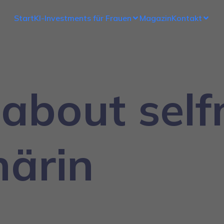
Start
KI-Investments für Frauen
Magazin
Kontakt
 about sel
närin