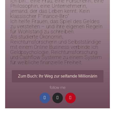
Ich bin... eine Frau, eine Forscherin, eine
Philosophin, eine Unternehmerin,
jemand, der das Leben kennt. Kein
klassischer F"inance-Bro"
Ich helfe Frauen, das Spiel des Geldes
zu verstehen – und ihre eigenen Regeln
für Wohlstand zu schreiben.
Als studierte Ökonomin,
Reichtumsforscherin und Selbstständige
mit einem Online Business verbinde ich
Geldpsychologie, Reichtumsforschung
und Cashflow Systeme zu einem System
für weibliche finanzielle Freiheit.
Zum Buch: Ihr Weg zur selfamde Millionärin
follow me