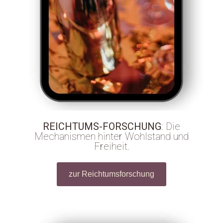
REICHTUMS-FORSCHUNG
: Die
Mechanismen hinter Wohlstand und
Freiheit.
zur Reichtumsforschung